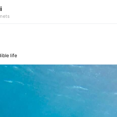
i
ble life